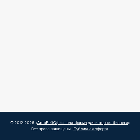
© 2012-2026 «
АвтоВебОфис - платформа для интернет-бизнеса
»
Все права защищены.
Публичная оферта